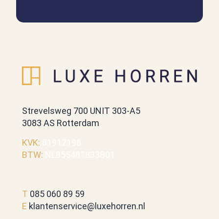
Strevelsweg 700 UNIT 303-A5
3083 AS Rotterdam
KVK:
81912196
BTW:
NL855481833B01
T
085 060 89 59
E
klantenservice@luxehorren.nl