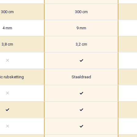
300 cm
300 cm
4 mm
9 mm
3,8 cm
3,2 cm
✕
✓
ic rubsketting
Staaldraad
✕
✓
✓
✓
✕
✓