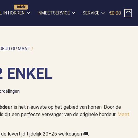
€0.00
L-IN HORREN
INMEETSERVICE
SERVICE
DEUR OP MAAT
/
HOR VOOR NAAR BINNEN DRAAIENDE
2 ENKEL
ordelingen
sédeur
is het nieuwste op het gebied van horren. Door de
 is dit een perfecte vervanger van de originele hordeur.
Meet
de levertijd tijdelijk 20–25 werkdagen 🚚.