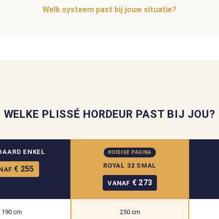
Welk systeem past bij jouw situatie?
WELKE PLISSÉ HORDEUR PAST BIJ JOU?
DAARD ENKEL
HUIDIGE PAGINA
ROYAL 32 SMAL
€ 255
NAF
€ 273
VANAF
190 cm
250 cm