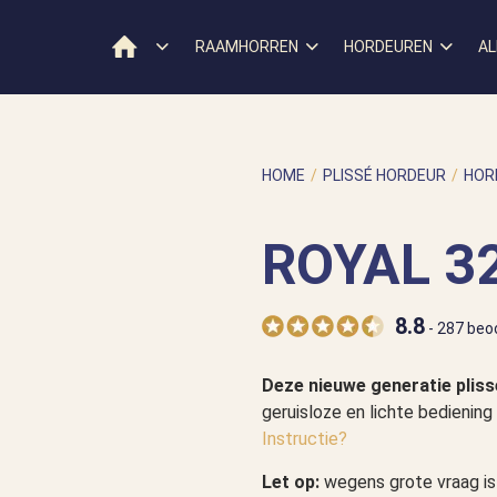
RAAMHORREN
HORDEUREN
AL
HOME
/
PLISSÉ HORDEUR
/
HOR
DEUR
/
ROYAL 32 ENKEL
ROYAL 3
8.8
- 287 beo
Deze nieuwe generatie plis
geruisloze en lichte bediening
Instructie?
Let op:
wegens grote vraag is 