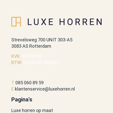
Strevelsweg 700 UNIT 303-A5
3083 AS Rotterdam
KVK:
81912196
BTW:
NL855481833B01
T
085 060 89 59
E
klantenservice@luxehorren.nl
Pagina's
Luxe horren op maat