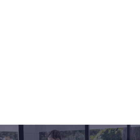
inmeet- en montage
service
Snel verzenden
binnen 10
werkdagen
Omruilgarantie en een
klantbeoordeling
8.9
NEEM CONTACT OP