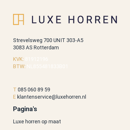
Strevelsweg 700 UNIT 303-A5
3083 AS Rotterdam
KVK:
81912196
BTW:
NL855481833B01
T
085 060 89 59
E
klantenservice@luxehorren.nl
Pagina's
Luxe horren op maat