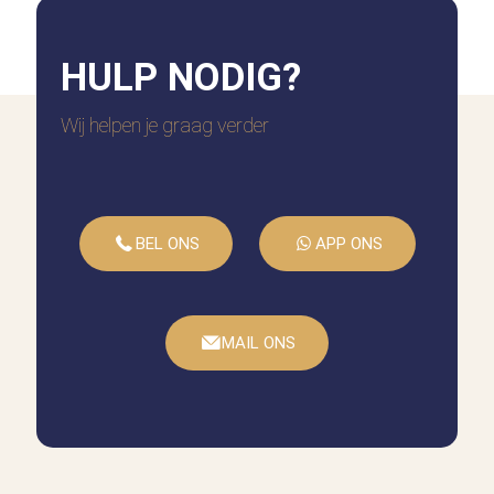
Stevig materiaal
HULP
NODIG?
Topkwaliteit en makkelijk te installeren.
Al met al precies wat ik zocht.
Wij helpen je graag verder
Lucas
BEL ONS
APP ONS
Aanrader!
MAIL ONS
Netjes em mooi
Ed Boerebach