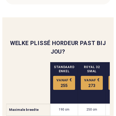
WELKE PLISSÉ HORDEUR PAST BIJ
JOU?
STANDAARD
ROYAL 32
RO
ENKEL
SMAL
€
€
VANAF
VANAF
V
255
273
Maximale breedte
190 cm
250 cm
2