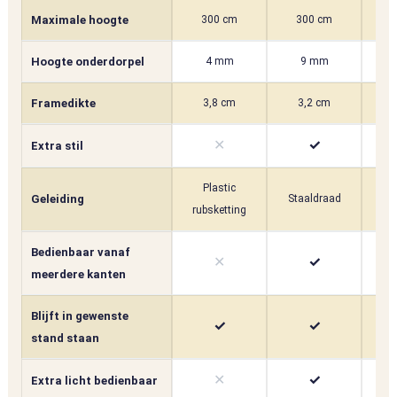
Maximale hoogte
300 cm
300 cm
3
Hoogte onderdorpel
4 mm
9 mm
Framedikte
3,8 cm
3,2 cm
✕
✓
Extra stil
Plastic
Geleiding
Staaldraad
St
rubsketting
Bedienbaar vanaf
✕
✓
meerdere kanten
Blijft in gewenste
✓
✓
stand staan
✕
✓
Extra licht bedienbaar