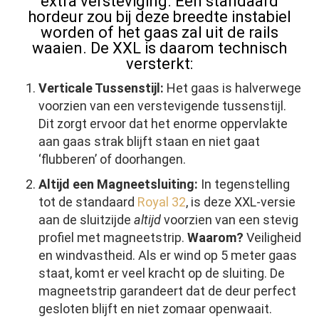
extra versteviging. Een standaard
hordeur zou bij deze breedte instabiel
worden of het gaas zal uit de rails
waaien. De XXL is daarom technisch
versterkt:
Verticale Tussenstijl:
Het gaas is halverwege
voorzien van een verstevigende tussenstijl.
Dit zorgt ervoor dat het enorme oppervlakte
aan gaas strak blijft staan en niet gaat
‘flubberen’ of doorhangen.
Altijd een Magneetsluiting:
In tegenstelling
tot de standaard
Royal 32
, is deze XXL-versie
aan de sluitzijde
altijd
voorzien van een stevig
profiel met magneetstrip.
Waarom?
Veiligheid
en windvastheid. Als er wind op 5 meter gaas
staat, komt er veel kracht op de sluiting. De
magneetstrip garandeert dat de deur perfect
gesloten blijft en niet zomaar openwaait.