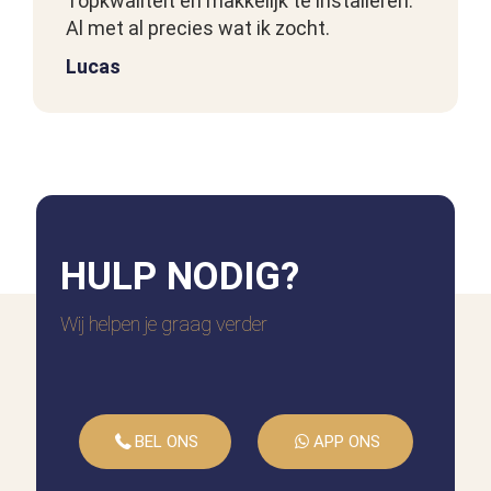
Topkwaliteit en makkelijk te installeren.
Al met al precies wat ik zocht.
Lucas
Top!
HULP
NODIG?
Netjes em mooi
Wij helpen je graag verder
Ed Boerebach
BEL ONS
APP ONS