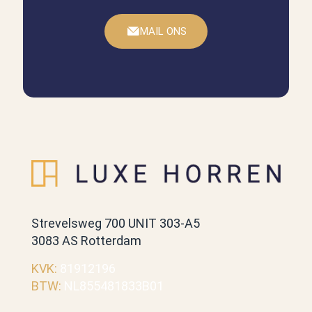
Geweldig!
MAIL ONS
Nette snelle service
Merel
Strevelsweg 700 UNIT 303-A5
3083 AS Rotterdam
KVK:
81912196
BTW:
NL855481833B01