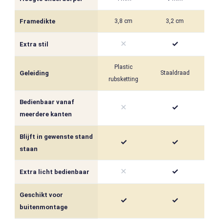
Framedikte
3,8 cm
3,2 cm
✕
✓
Extra stil
Plastic
Geleiding
Staaldraad
St
rubsketting
Bedienbaar vanaf
✕
✓
meerdere kanten
Blijft in gewenste stand
✓
✓
staan
✕
✓
Extra licht bedienbaar
Geschikt voor
✓
✓
buitenmontage