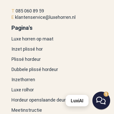
T
085 060 89 59
E
klantenservice@luxehorren.nl
Pagina's
Luxe horren op maat
Inzet plissé hor
Plissé hordeur
Dubbele plissé hordeur
Inzethorren
Luxe rolhor
1
Hordeur openslaande deuren
LuxiAI
Meetinstructie