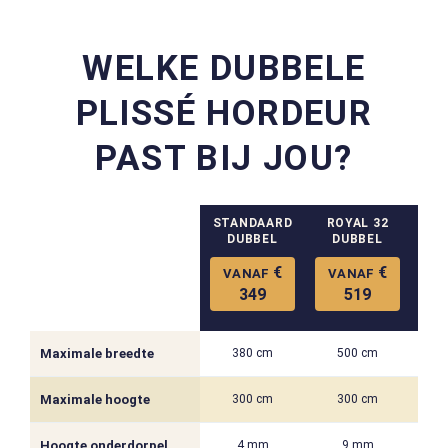
WELKE DUBBELE
PLISSÉ HORDEUR
PAST BIJ JOU?
STANDAARD
ROYAL 32
RO
DUBBEL
DUBBEL
D
€
€
VANAF
VANAF
V
349
519
Maximale breedte
380 cm
500 cm
Maximale hoogte
300 cm
300 cm
Hoogte onderdorpel
4 mm
9 mm