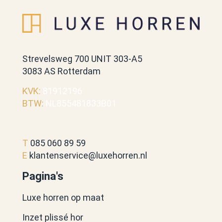
Strevelsweg 700 UNIT 303-A5
3083 AS Rotterdam
KVK:
81912196
BTW:
NL855481833B01
T
085 060 89 59
E
klantenservice@luxehorren.nl
Pagina's
Luxe horren op maat
Inzet plissé hor