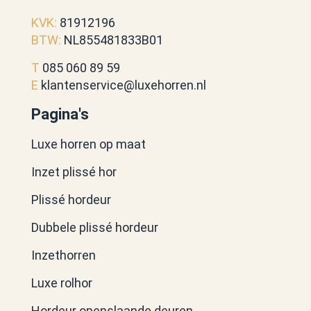
KVK:
81912196
BTW:
NL855481833B01
T
085 060 89 59
E
klantenservice@luxehorren.nl
Pagina's
Luxe horren op maat
Inzet plissé hor
Plissé hordeur
Dubbele plissé hordeur
Inzethorren
Luxe rolhor
Hordeur openslaande deuren