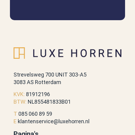
Strevelsweg 700 UNIT 303-A5
3083 AS Rotterdam
KVK:
81912196
BTW:
NL855481833B01
T
085 060 89 59
E
klantenservice@luxehorren.nl
Pagina's