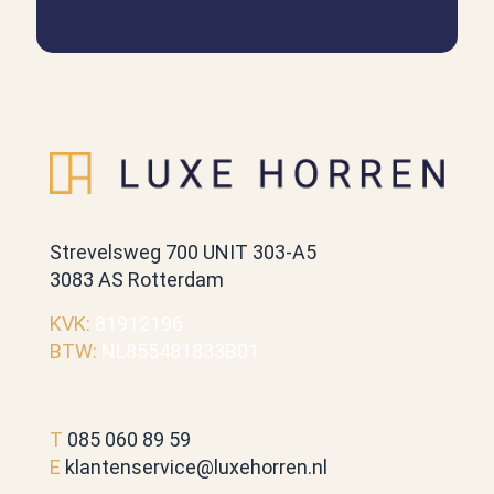
Strevelsweg 700 UNIT 303-A5
3083 AS Rotterdam
KVK:
81912196
BTW:
NL855481833B01
T
085 060 89 59
E
klantenservice@luxehorren.nl