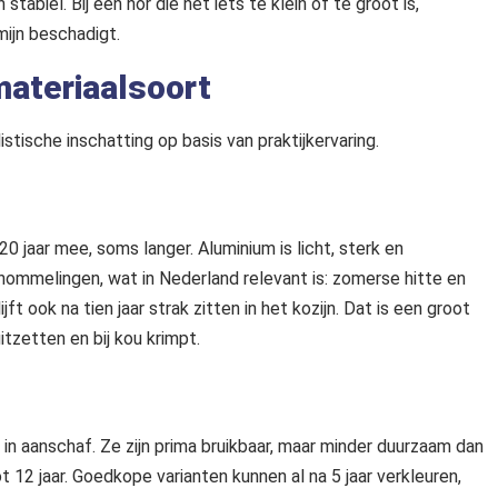
abiel. Bij een hor die net iets te klein of te groot is,
mijn beschadigt.
materiaalsoort
istische inschatting op basis van praktijkervaring.
 jaar mee, soms langer. Aluminium is licht, sterk en
hommelingen, wat in Nederland relevant is: zomerse hitte en
t ook na tien jaar strak zitten in het kozijn. Dat is een groot
itzetten en bij kou krimpt.
in aanschaf. Ze zijn prima bruikbaar, maar minder duurzaam dan
t 12 jaar. Goedkope varianten kunnen al na 5 jaar verkleuren,