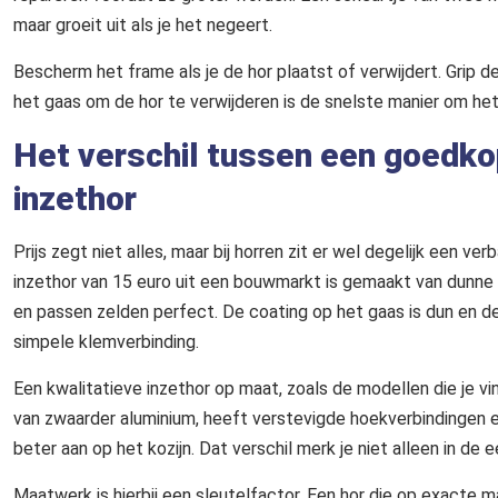
maar groeit uit als je het negeert.
Bescherm het frame als je de hor plaatst of verwijdert. Grip de
het gaas om de hor te verwijderen is de snelste manier om het
Het verschil tussen een goedko
inzethor
Prijs zegt niet alles, maar bij horren zit er wel degelijk een 
inzethor van 15 euro uit een bouwmarkt is gemaakt van dunne 
en passen zelden perfect. De coating op het gaas is dun en d
simpele klemverbinding.
Een kwalitatieve inzethor op maat, zoals de modellen die je vin
van zwaarder aluminium, heeft verstevigde hoekverbindingen en
beter aan op het kozijn. Dat verschil merk je niet alleen in de e
Maatwerk is hierbij een sleutelfactor. Een hor die op exacte m