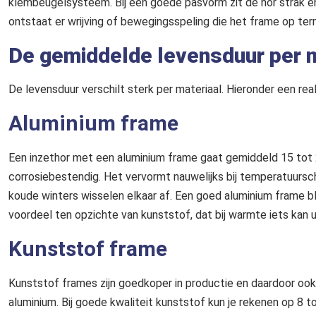
klembeugelsysteem. Bij een goede pasvorm zit de hor strak en st
ontstaat er wrijving of bewegingsspeling die het frame op ter
De gemiddelde levensduur per 
De levensduur verschilt sterk per materiaal. Hieronder een real
Aluminium frame
Een inzethor met een aluminium frame gaat gemiddeld 15 tot 20
corrosiebestendig. Het vervormt nauwelijks bij temperatuursc
koude winters wisselen elkaar af. Een goed aluminium frame blijf
voordeel ten opzichte van kunststof, dat bij warmte iets kan u
Kunststof frame
Kunststof frames zijn goedkoper in productie en daardoor ook 
aluminium. Bij goede kwaliteit kunststof kun je rekenen op 8 to