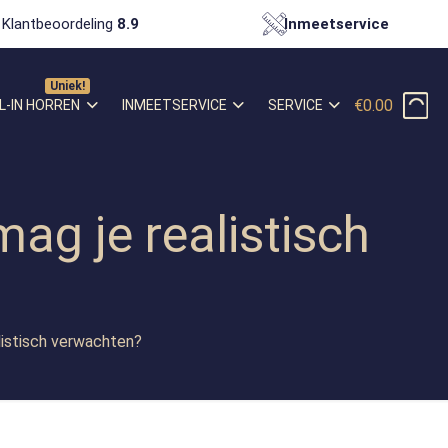
Klantbeoordeling
8.9
Inmeetservice
€0.00
L-IN HORREN
INMEETSERVICE
SERVICE
ag je realistisch
listisch verwachten?