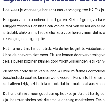
Hoe weet je wanneer je hor echt aan vervanging toe is? Er zijn 
Het gaas vertoont scheurtjes of gaten. Klein of groot, zodra er 
Muggen trekken zich niets aan van de rest van de hor als er één
je tijdelijk plakken met reparatietape voor horren, maar dat is e
vervanging de enige optie.
Het frame zit niet meer strak. Als de hor begint te wiebelen,
klopt de pasvorm niet meer. Dit kan komen door vervorming va
zelf. Houten kozijnen kunnen door vochtwisselingen iets van 
Zichtbare corrosie of verkleuring. Aluminium frames corrode
beschadigde coating kunnen wel oxideren. Kunststof frames die
niet alleen lelijk, het betekent ook dat het materiaal aan krac
De hor sluit niet meer goed aan op het kozijn. Je ziet lichtgle
zijn. Insecten vinden ook die smalle opening moeiteloos. Een ho