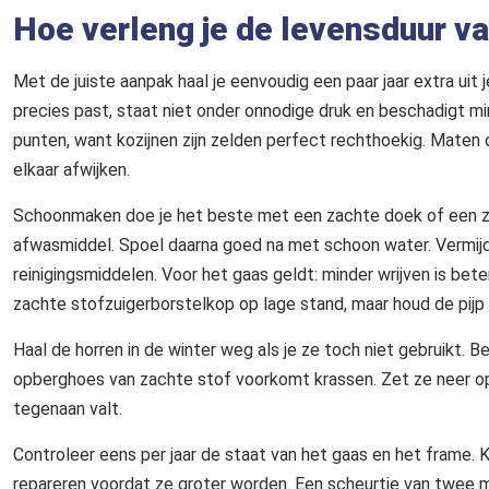
Hoe verleng je de levensduur va
Met de juiste aanpak haal je eenvoudig een paar jaar extra uit je
precies past, staat niet onder onnodige druk en beschadigt min
punten, want kozijnen zijn zelden perfect rechthoekig. Maten
elkaar afwijken.
Schoonmaken doe je het beste met een zachte doek of een za
afwasmiddel. Spoel daarna goed na met schoon water. Vermijd 
reinigingsmiddelen. Voor het gaas geldt: minder wrijven is bet
zachte stofzuigerborstelkop op lage stand, maar houd de pijp n
Haal de horren in de winter weg als je ze toch niet gebruikt. 
opberghoes van zachte stof voorkomt krassen. Zet ze neer op
tegenaan valt.
Controleer eens per jaar de staat van het gaas en het frame. K
repareren voordat ze groter worden. Een scheurtje van twee mill