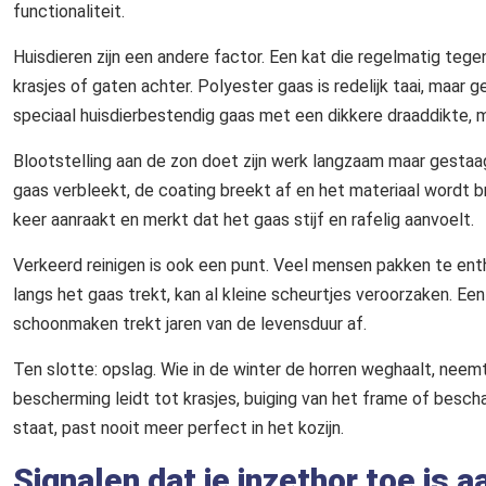
functionaliteit.
Huisdieren zijn een andere factor. Een kat die regelmatig tege
krasjes of gaten achter. Polyester gaas is redelijk taai, maar ge
speciaal huisdierbestendig gaas met een dikkere draaddikte, m
Blootstelling aan de zon doet zijn werk langzaam maar gesta
gaas verbleekt, de coating breekt af en het materiaal wordt b
keer aanraakt en merkt dat het gaas stijf en rafelig aanvoelt.
Verkeerd reinigen is ook een punt. Veel mensen pakken te enth
langs het gaas trekt, kan al kleine scheurtjes veroorzaken. Een
schoonmaken trekt jaren van de levensduur af.
Ten slotte: opslag. Wie in de winter de horren weghaalt, nee
bescherming leidt tot krasjes, buiging van het frame of besc
staat, past nooit meer perfect in het kozijn.
Signalen dat je inzethor toe is 