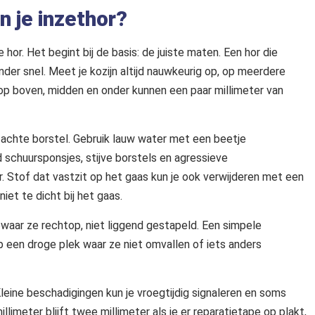
n je inzethor?
 hor. Het begint bij de basis: de juiste maten. Een hor die
der snel. Meet je kozijn altijd nauwkeurig op, op meerdere
 op boven, midden en onder kunnen een paar millimeter van
chte borstel. Gebruik lauw water met een beetje
schuursponsjes, stijve borstels en agressieve
er. Stof dat vastzit op het gaas kun je ook verwijderen met een
iet te dicht bij het gaas.
Bewaar ze rechtop, niet liggend gestapeld. Een simpele
 een droge plek waar ze niet omvallen of iets anders
leine beschadigingen kun je vroegtijdig signaleren en soms
imeter blijft twee millimeter als je er reparatietape op plakt,