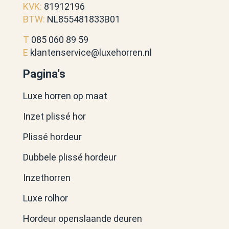
KVK:
81912196
BTW:
NL855481833B01
T
085 060 89 59
E
klantenservice@luxehorren.nl
Pagina's
Luxe horren op maat
Inzet plissé hor
Plissé hordeur
Dubbele plissé hordeur
Inzethorren
Luxe rolhor
Hordeur openslaande deuren