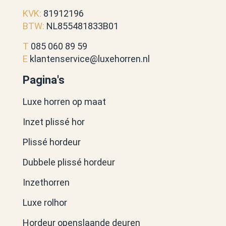
KVK:
81912196
BTW:
NL855481833B01
T
085 060 89 59
E
klantenservice@luxehorren.nl
Pagina's
Luxe horren op maat
Inzet plissé hor
Plissé hordeur
Dubbele plissé hordeur
Inzethorren
Luxe rolhor
Hordeur openslaande deuren