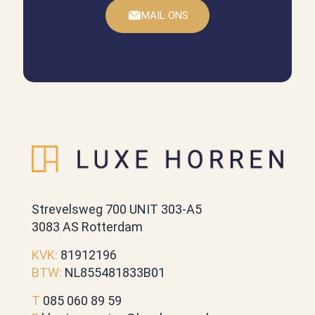
MAIL ONS
Strevelsweg 700 UNIT 303-A5
3083 AS Rotterdam
KVK:
81912196
BTW:
NL855481833B01
T
085 060 89 59