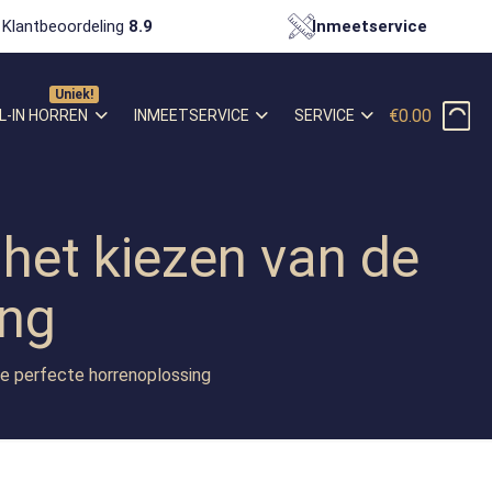
Klantbeoordeling
8.9
Inmeetservice
€0.00
L-IN HORREN
INMEETSERVICE
SERVICE
 het kiezen van de
ing
de perfecte horrenoplossing