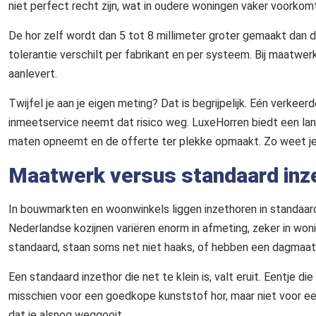
niet perfect recht zijn, wat in oudere woningen vaker voorkomt
De hor zelf wordt dan 5 tot 8 millimeter groter gemaakt dan de
tolerantie verschilt per fabrikant en per systeem. Bij maatwe
aanlevert.
Twijfel je aan je eigen meting? Dat is begrijpelijk. Eén verkeer
inmeetservice neemt dat risico weg. LuxeHorren biedt een land
maten opneemt en de offerte ter plekke opmaakt. Zo weet je
Maatwerk versus standaard inz
In bouwmarkten en woonwinkels liggen inzethoren in standaardma
Nederlandse kozijnen variëren enorm in afmeting, zeker in woni
standaard, staan soms net niet haaks, of hebben een dagmaat
Een standaard inzethor die net te klein is, valt eruit. Eentje di
misschien voor een goedkope kunststof hor, maar niet voor ee
dat je alsnog weggooit.