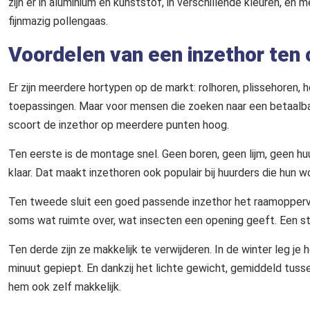
zijn er in aluminium en kunststof, in verschillende kleuren, e
fijnmazig pollengaas.
Voordelen van een inzethor ten
Er zijn meerdere hortypen op de markt: rolhoren, plissehoren, 
toepassingen. Maar voor mensen die zoeken naar een betaalba
scoort de inzethor op meerdere punten hoog.
Ten eerste is de montage snel. Geen boren, geen lijm, geen hu
klaar. Dat maakt inzethoren ook populair bij huurders die hun w
Ten tweede sluit een goed passende inzethor het raamoppervla
soms wat ruimte over, wat insecten een opening geeft. Een st
Ten derde zijn ze makkelijk te verwijderen. In de winter leg je 
minuut gepiept. En dankzij het lichte gewicht, gemiddeld tussen 
hem ook zelf makkelijk.