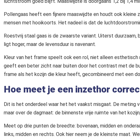
luchtstroom goed blijft. Maaswijdte is doorgaans 1,2 bij 1,4 mil
Pollengaas heeft een fijnere maaswijdte en houdt ook kleine z
mensen met hooikoorts. Het nadeel is dat de luchtdoorstroming 
Roestvrij staal gaas is de zwaarste variant. Uiterst duurzaam,
ligt hoger, maar de levensduur is navenant.
Kleur van het frame speelt ook een rol, niet alleen esthetisch
geeft een beter zicht naar buiten door het contrast met de 
frame als het kozijn die kleur heeft, gecombineerd met een do
Hoe meet je een inzethor correc
Dit is het onderdeel waar het het vaakst misgaat. De meting vo
maar over de dagmaat: de binnenste vrije ruimte van het kozijn
Meet op drie punten de breedte: bovenaan, midden en ondera
links, midden en rechts. Ook hier neem je de kleinste maat. W