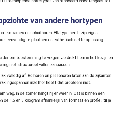
n met uiteenlopende horretypes van standaard insectengaas tot
 opzichte van andere hortypen
hordeurframes en schuifhoren. Elk type heeft zijn eigen
re, eenvoudig te plaatsen en esthetisch nette oplossing
urder om toestemming te vragen. Je drukt hem in het kozijn en
oning niet structureel willen aanpassen.
k volledig af. Rolhoren en plissehoren laten aan de zijkanten
rak ingespannen inzethor heeft dat probleem niet.
hem weg, in de zomer hangt hij er weer in. Dat is binnen een
de 1,5 en 3 kilogram afhankelijk van formaat en profiel, til je