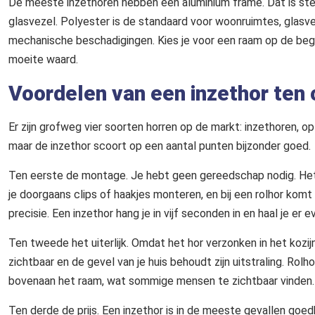
De meeste inzethoren hebben een aluminium frame. Dat is stevi
glasvezel. Polyester is de standaard voor woonruimtes, glasv
mechanische beschadigingen. Kies je voor een raam op de bega
moeite waard.
Voordelen van een inzethor ten 
Er zijn grofweg vier soorten horren op de markt: inzethoren, op
maar de inzethor scoort op een aantal punten bijzonder goed.
Ten eerste de montage. Je hebt geen gereedschap nodig. Het h
je doorgaans clips of haakjes monteren, en bij een rolhor komt
precisie. Een inzethor hang je in vijf seconden in en haal je er e
Ten tweede het uiterlijk. Omdat het hor verzonken in het kozijn z
zichtbaar en de gevel van je huis behoudt zijn uitstraling. R
bovenaan het raam, wat sommige mensen te zichtbaar vinden.
Ten derde de prijs. Een inzethor is in de meeste gevallen goe