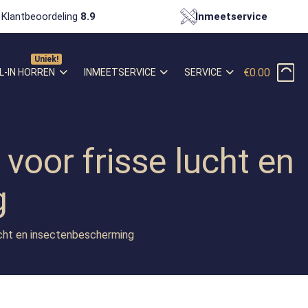
Klantbeoordeling
8.9
Inmeetservice
€0.00
L-IN HORREN
INMEETSERVICE
SERVICE
voor frisse lucht en
g
ucht en insectenbescherming