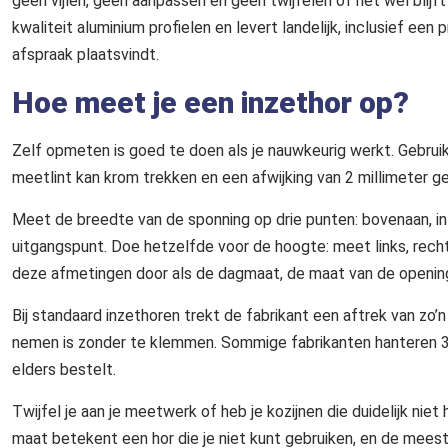
geen vijlen, geen aanpassen en geen twijfelen of het wel blijf
kwaliteit aluminium profielen en levert landelijk, inclusief ee
afspraak plaatsvindt.
Hoe meet je een inzethor op?
Zelf opmeten is goed te doen als je nauwkeurig werkt. Gebruik
meetlint kan krom trekken en een afwijking van 2 millimeter ge
Meet de breedte van de sponning op drie punten: bovenaan, i
uitgangspunt. Doe hetzelfde voor de hoogte: meet links, rech
deze afmetingen door als de dagmaat, de maat van de opening
Bij standaard inzethoren trekt de fabrikant een aftrek van zo’n 
nemen is zonder te klemmen. Sommige fabrikanten hanteren 3 mi
elders bestelt.
Twijfel je aan je meetwerk of heb je kozijnen die duidelijk nie
maat betekent een hor die je niet kunt gebruiken, en de mees