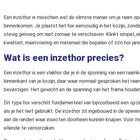
Een inzethor is misschien wel de slimste manier om je raam o
binnenkomen. Je plaatst het hor eenvoudig in het kozijn, zond
stevig genoeg om niet zomaar te verschuiven. Klinkt simpel, en d
kwaliteit, maatvoering en materiaal die bepalen of zo’n hor ja
Wat is een inzethor precies?
Een inzethor is een vlakhor die je in de sponning van een raamk
binnenkant van je kozijn, daar waar normaal gesproken het raam i
bevestigen. Het gewicht en de spanning van het frame houden a
Dit type hor verschilt fundamenteel van bijvoorbeeld een opzeth
als je het niet gebruikt. De inzethor zit ingebouwd in de open
aan de randen waar insecten doorheen kunnen kruipen. Voor me
ellende te veroorzaken.