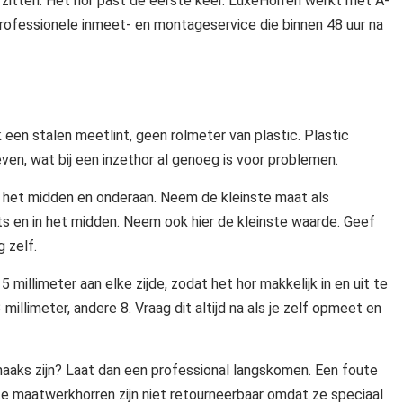
t zitten. Het hor past de eerste keer. LuxeHorren werkt met A-
n professionele inmeet- en montageservice die binnen 48 uur na
 een stalen meetlint, geen rolmeter van plastic. Plastic
ven, wat bij een inzethor al genoeg is voor problemen.
n het midden en onderaan. Neem de kleinste maat als
ts en in het midden. Neem ook hier de kleinste waarde. Geef
 zelf.
5 millimeter aan elke zijde, zodat het hor makkelijk in en uit te
llimeter, andere 8. Vraag dit altijd na als je zelf opmeet en
t haaks zijn? Laat dan een professional langskomen. Een foute
te maatwerkhorren zijn niet retourneerbaar omdat ze speciaal