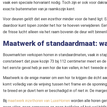
vaak een speciale horvariant nodig. Toch zijn er ook voor dak
exacte buitenmaten van je raamkozijn kent.
Voor deuren geldt dat een inzethor minder voor de hand ligt. 
daardoor kunt lopen zonder het hor te hoeven verwijderen. Een i
de frisse lucht alleen via het raam bovenin de deur wilt binnenl
Maatwerk of standaardmaat: wa
Bouwmarkten verkopen horren in standaardmaten, vaak in stapp
constateert dat jouw kozijn 73 bij 112 centimeter meet en de d
het eerste geval heb je een hor die kan vallen, in het tweede e
Maatwerk is de enige manier om een hor te krijgen die écht aans
komt volledig van de wrijving tussen het frame en de sponning. 
te breed en je duwt hem er beschadigd in of niet in. De marges z
Bij
maatwerk inzethoren van LuxeHorren
worden alle horen ge