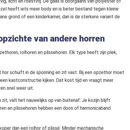
g, licht en roestvrij. De gaas is doorgaans van polyester of
ezel heeft iets meer body en is beter bestand tegen kleine
ne grond of een kinderkamer, dan is de sterkere variant de
opzichte van andere horren
zethoren, rolhoren en plissehoren. Elk type heeft zijn plek,
or schuift in de sponning en zit vast. Bij een opzethor moet
 een kastconstructie kijken. Dat kost tijd en vraagt meer
ven snel weer uit.
it, valt het nauwelijks op van buitenaf. Je kozijn blijft
olhoren en plissehoren hebben een doos of harmonicaband
dkoper dan een rolhor of plissé. Minder mechanische