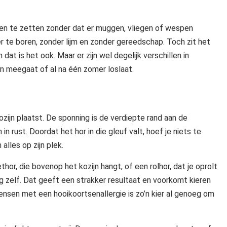
pen te zetten zonder dat er muggen, vliegen of wespen
er te boren, zonder lijm en zonder gereedschap. Toch zit het
at is het ook. Maar er zijn wel degelijk verschillen in
ren meegaat of al na één zomer loslaat.
ozijn plaatst. De sponning is de verdiepte rand aan de
n rust. Doordat het hor in die gleuf valt, hoef je niets te
lles op zijn plek.
or, die bovenop het kozijn hangt, of een rolhor, dat je oprolt
ing zelf. Dat geeft een strakker resultaat en voorkomt kieren
nsen met een hooikoortsenallergie is zo’n kier al genoeg om