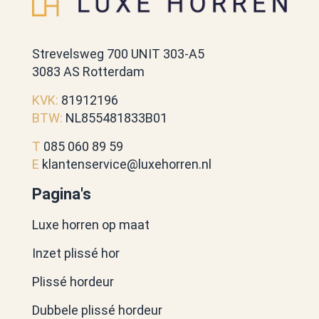
Strevelsweg 700 UNIT 303-A5
3083 AS Rotterdam
KVK:
81912196
BTW:
NL855481833B01
T
085 060 89 59
E
klantenservice@luxehorren.nl
Pagina's
Luxe horren op maat
Inzet plissé hor
Plissé hordeur
Dubbele plissé hordeur