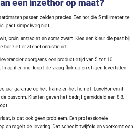
 van een inzethor op maat?
ndaardmaten passen zelden precies. Een hor die 5 millimeter te
t is, past simpelweg niet.
 wit, bruin, antraciet en soms zwart. Kies een kleur die past bij
 hor ziet er al snel onrustig uit.
 leverancier doorgaans een productietijd van 5 tot 10
In april en mei loopt de vraag flink op en stijgen levertijden
ee jaar garantie op het frame en het hornet. LuxeHorren.nl
p de pasvorm. Klanten geven het bedrijf gemiddeld een 8,8,
opt.
erlaat, is dat ook geen probleem. Een professionele
p en regelt de levering. Dat scheelt twijfels en voorkomt een