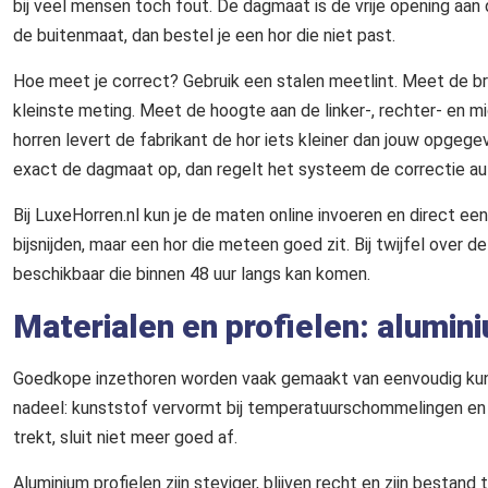
bij veel mensen toch fout. De dagmaat is de vrije opening aan 
de buitenmaat, dan bestel je een hor die niet past.
Hoe meet je correct? Gebruik een stalen meetlint. Meet de b
kleinste meting. Meet de hoogte aan de linker-, rechter- en m
horren levert de fabrikant de hor iets kleiner dan jouw opgege
exact de dagmaat op, dan regelt het systeem de correctie a
Bij LuxeHorren.nl kun je de maten online invoeren en direct 
bijsnijden, maar een hor die meteen goed zit. Bij twijfel over
beschikbaar die binnen 48 uur langs kan komen.
Materialen en profielen: alumin
Goedkope inzethoren worden vaak gemaakt van eenvoudig kunsts
nadeel: kunststof vervormt bij temperatuurschommelingen en w
trekt, sluit niet meer goed af.
Aluminium profielen zijn steviger, blijven recht en zijn besta