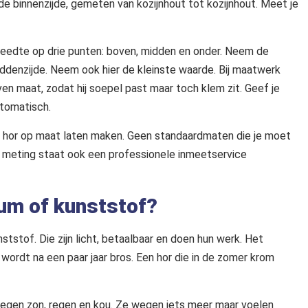
de binnenzijde, gemeten van kozijnhout tot kozijnhout. Meet je
reedte op drie punten: boven, midden en onder. Neem de
iddenzijde. Neem ook hier de kleinste waarde. Bij maatwerk
ven maat, zodat hij soepel past maar toch klem zit. Geef je
utomatisch.
een hor op maat laten maken. Geen standaardmaten die je moet
 de meting staat ook een professionele inmeetservice
ium of kunststof?
tof. Die zijn licht, betaalbaar en doen hun werk. Het
ordt na een paar jaar bros. Een hor die in de zomer krom
nd tegen zon, regen en kou. Ze wegen iets meer maar voelen