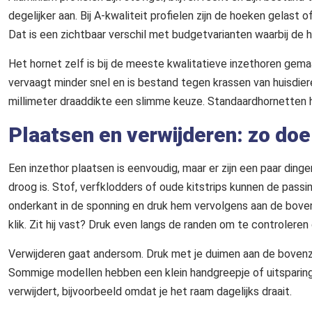
degelijker aan. Bij A-kwaliteit profielen zijn de hoeken gelast 
Dat is een zichtbaar verschil met budgetvarianten waarbij de h
Het hornet zelf is bij de meeste kwalitatieve inzethoren gemaa
vervaagt minder snel en is bestand tegen krassen van huisdier
millimeter draaddikte een slimme keuze. Standaardhornetten h
Plaatsen en verwijderen: zo doe 
Een inzethor plaatsen is eenvoudig, maar er zijn een paar din
droog is. Stof, verfklodders of oude kitstrips kunnen de pass
onderkant in de sponning en druk hem vervolgens aan de boven
klik. Zit hij vast? Druk even langs de randen om te controleren o
Verwijderen gaat andersom. Druk met je duimen aan de bovenzij
Sommige modellen hebben een klein handgreepje of uitsparing 
verwijdert, bijvoorbeeld omdat je het raam dagelijks draait.