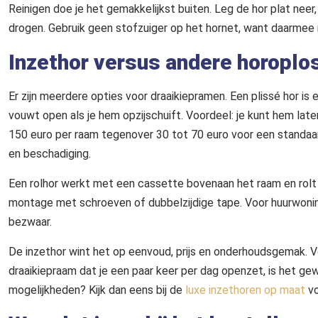
Reinigen doe je het gemakkelijkst buiten. Leg de hor plat neer
drogen. Gebruik geen stofzuiger op het hornet, want daarmee r
Inzethor versus andere horoplo
Er zijn meerdere opties voor draaikiepramen. Een plissé hor is ee
vouwt open als je hem opzijschuift. Voordeel: je kunt hem laten 
150 euro per raam tegenover 30 tot 70 euro voor een standaard
en beschadiging.
Een rolhor werkt met een cassette bovenaan het raam en rolt 
montage met schroeven of dubbelzijdige tape. Voor huurwonin
bezwaar.
De inzethor wint het op eenvoud, prijs en onderhoudsgemak.
draaikiepraam dat je een paar keer per dag openzet, is het ge
mogelijkheden? Kijk dan eens bij de
luxe inzethoren op maat
vo