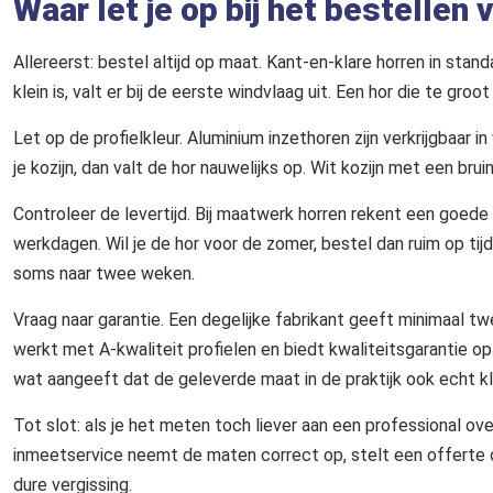
Waar let je op bij het bestellen
Allereerst: bestel altijd op maat. Kant-en-klare horren in sta
klein is, valt er bij de eerste windvlaag uit. Een hor die te groo
Let op de profielkleur. Aluminium inzethoren zijn verkrijgbaar in
je kozijn, dan valt de hor nauwelijks op. Wit kozijn met een bruine
Controleer de levertijd. Bij maatwerk horren rekent een goede
werkdagen. Wil je de hor voor de zomer, bestel dan ruim op tijd. 
soms naar twee weken.
Vraag naar garantie. Een degelijke fabrikant geeft minimaal tw
werkt met A-kwaliteit profielen en biedt kwaliteitsgarantie o
wat aangeeft dat de geleverde maat in de praktijk ook echt kl
Tot slot: als je het meten toch liever aan een professional ov
inmeetservice neemt de maten correct op, stelt een offerte o
dure vergissing.