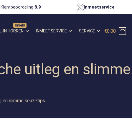
Klantbeoordeling
8.9
Inmeetservice
€0.00
L-IN HORREN
INMEETSERVICE
SERVICE
che uitleg en slimme
eg en slimme keuzetips