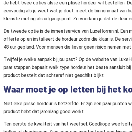
Je hebt twee opties als je een plissé hordeur wil bestellen. D
eenvoudig als je weet wat je doet: meet de binnenmaat van he
kleinste meting als uitgangspunt. Zo voorkom je dat de deur e
De tweede optie is de inmeetservice van LuxeHorren.nl. Een mo
offerte op en installeert de hordeur zodra die klaar is. De serv
48 uur gepland. Voor mensen die liever geen risico nemen me
Twijfel je welke aanpak bij jou past? Op de website van Luxe
paar stappen bepaalt welk type hordeur het beste aansluit bij
product bestelt dat achteraf niet geschikt blijkt.
Waar moet je op letten bij het 
Niet elke plissé hordeur is hetzelfde. Er zijn een paar punten w
product hebt dat jarenlang goed werkt.
Ten eerste de kwaliteit van het weefsel. Goedkope weefseltyp
bollen of doorhangen. Kies voor een weefsel met een fijnmazige 