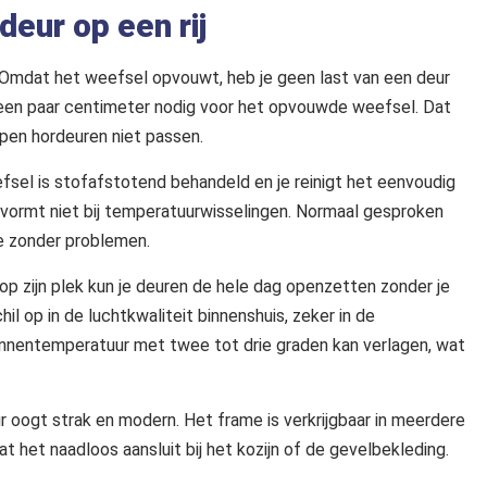
eur op een rij
 Omdat het weefsel opvouwt, heb je geen last van een deur
ar een paar centimeter nodig voor het opvouwde weefsel. Dat
pen hordeuren niet passen.
efsel is stofafstotend behandeld en je reinigt het eenvoudig
rvormt niet bij temperatuurwisselingen. Normaal gesproken
e zonder problemen.
 op zijn plek kun je deuren de hele dag openzetten zonder je
l op in de luchtkwaliteit binnenshuis, zeker in de
innentemperatuur met twee tot drie graden kan verlagen, wat
r oogt strak en modern. Het frame is verkrijgbaar in meerdere
t het naadloos aansluit bij het kozijn of de gevelbekleding.