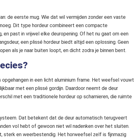
dan: de eerste mug. Wie dat wil vermijden zonder een vaste
genoeg. Dit type hordeur combineert een compacte
en past in vrijwel elke deuropening. Of het nu gaat om een
ngsdeur, een plissé hordeur biedt altijd een oplossing. Geen
n als je naar buiten loopt, en dicht zodra je binnen bent.
recies?
 opgehangen in een licht aluminium frame. Het weefsel vouwt
lijkbaar met een plissé gordijn. Daardoor neemt de deur
verschil met een traditionele hordeur op scharnieren, die ruimte
 systeem. Dat betekent dat de deur automatisch terugveert
handen vol hebt of gewoon niet wil nadenken over het sluiten.
, sterk en weerbestendig. Het horweefsel zelf is fijnmazig