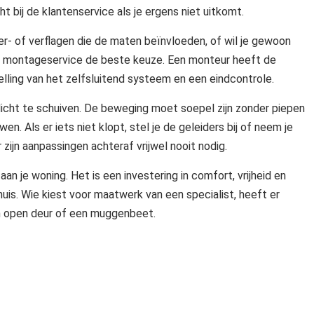
t bij de klantenservice als je ergens niet uitkomt.
der- of verflagen die de maten beïnvloeden, of wil je gewoon
e montageservice de beste keuze. Een monteur heeft de
elling van het zelfsluitend systeem en een eindcontrole.
dicht te schuiven. De beweging moet soepel zijn zonder piepen
n. Als er iets niet klopt, stel je de geleiders bij of neem je
zijn aanpassingen achteraf vrijwel nooit nodig.
n je woning. Het is een investering in comfort, vrijheid en
huis. Wie kiest voor maatwerk van een specialist, heeft er
en open deur of een muggenbeet.