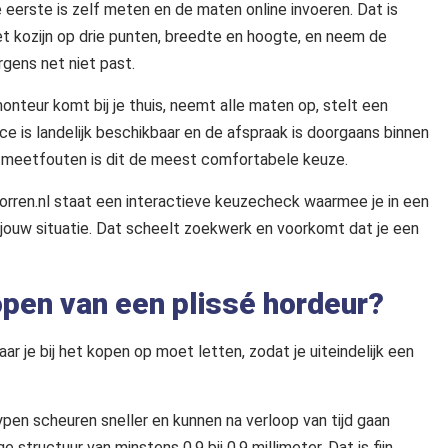
e eerste is zelf meten en de maten online invoeren. Dat is
t kozijn op drie punten, breedte en hoogte, en neem de
rgens net niet past.
nteur komt bij je thuis, neemt alle maten op, stelt een
ice is landelijk beschikbaar en de afspraak is doorgaans binnen
t meetfouten is dit de meest comfortabele keuze.
Horren.nl staat een interactieve keuzecheck waarmee je in een
 jouw situatie. Dat scheelt zoekwerk en voorkomt dat je een
kopen van een plissé hordeur?
aar je bij het kopen op moet letten, zodat je uiteindelijk een
en scheuren sneller en kunnen na verloop van tijd gaan
structuur van minstens 0,9 bij 0,9 millimeter. Dat is fijn