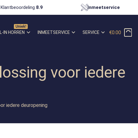
Klantbeoordeling
8.9
Inmeetservice
€0.00
L-IN HORREN
INMEETSERVICE
SERVICE
lossing voor iedere
oor iedere deuropening