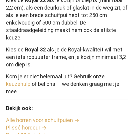
Kies de
Royal 22
als je kozijn ondiep is (minimaal
2,2 cm), als een deurkruk of glaslat in de weg zit, of
als je een brede schuifpui hebt tot 250 cm
enkelvoudig of 500 cm dubbel. De
staaldraadgeleiding maakt hem ook de stilste
keuze.
Kies de
Royal 32
als je de Royal-kwaliteit wil met
een iets robuuster frame, en je kozijn minimaal 3,2
cm diep is.
Kom je er niet helemaal uit? Gebruik onze
keuzehulp
of bel ons — we denken graag met je
mee.
Bekijk ook:
Alle horren voor schuifpuien →
Plissé hordeur →