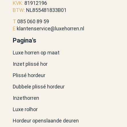
KVK:
81912196
BTW:
NL855481833B01
T
085 060 89 59
E
klantenservice@luxehorren.nl
Pagina's
Luxe horren op maat
Inzet plissé hor
Plissé hordeur
Dubbele plissé hordeur
Inzethorren
Luxe rolhor
Hordeur openslaande deuren