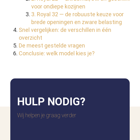
voor ondiepe kozijnen
3. Royal 32 — de robuuste keuze voor
brede openingen en zware belasting
Snel vergelijken: de verschillen in één
overzicht
De meest gestelde vragen
Conclusie: welk model kies je?
HULP
NODIG?
Wij helpen je graag verder