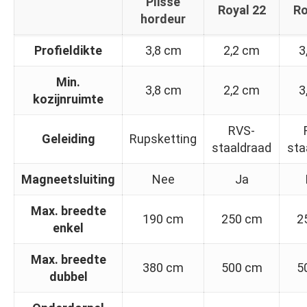
Plissé
Royal 22
Ro
hordeur
Profieldikte
3,8 cm
2,2 cm
3
Min.
3,8 cm
2,2 cm
3
kozijnruimte
RVS-
Geleiding
Rupsketting
staaldraad
sta
Magneetsluiting
Nee
Ja
Max. breedte
190 cm
250 cm
2
enkel
Max. breedte
380 cm
500 cm
5
dubbel