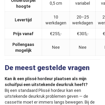
Onderdorpel
0,5 cm
variabel
va
hoogte
10
20–25
2
Levertijd
werkdagen
werkdagen
wer
Prijs vanaf
€255,-
€305,-
€
Pollengaas
Nee
Nee
mogelijk
De meest gestelde vragen
Kan ik een plissé hordeur plaatsen als mijn
schuifpui een uitstekende deurkruk heeft?
Bij een standaard Plissé hordeur kan een
uitstekende deurkruk problemen geven — de
cassette moet er immers langs bewegen. Bij de