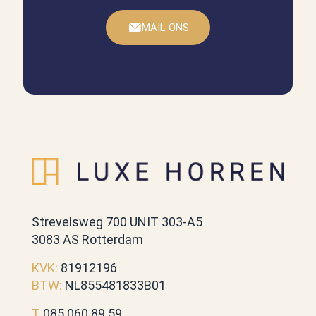
MAIL ONS
Strevelsweg 700 UNIT 303-A5
3083 AS Rotterdam
KVK:
81912196
BTW:
NL855481833B01
T
085 060 89 59