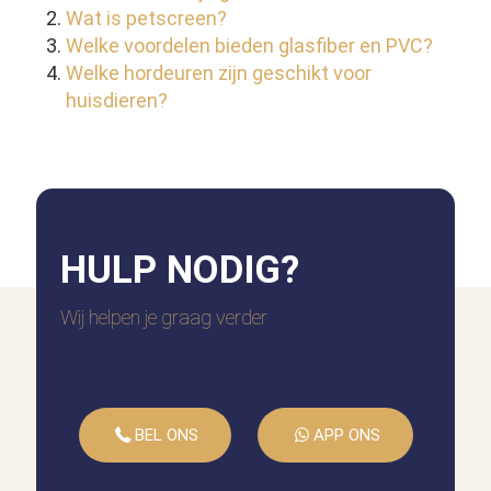
Wat is petscreen?
Welke voordelen bieden glasfiber en PVC?
Welke hordeuren zijn geschikt voor
huisdieren?
HULP
NODIG?
Wij helpen je graag verder
BEL ONS
APP ONS