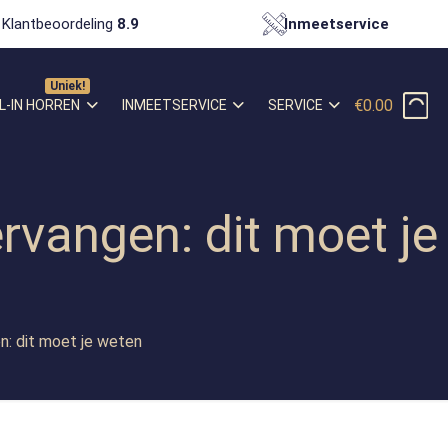
Klantbeoordeling
8.9
Inmeetservice
€0.00
L-IN HORREN
INMEETSERVICE
SERVICE
rvangen: dit moet je
n: dit moet je weten