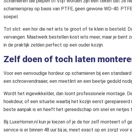
Scharnieren die piepen of stijf worden zijn een teken dat ze ni
scharnierspray op basis van PTFE, geen gewone WD-40. PTFE-s
soepel.
Tot slot: een hor die net iets te groot of te klein is besteld. 
vervangen. Maatwerk bestellen kost iets meer, maar je bent 
in de praktijk zelden perfect op een ouder kozijn.
Zelf doen of toch laten monter
Voor een eenvoudige hordeur op scharnieren bij een standaard
een schroevendraaier, een meetlint en een beetje geduld nodig
Wordt het ingewikkelder, dan loont professionele montage. De
hoekdeur, of een situatie waarbij het kozijn eerst gereparee
beste aanpak is en heeft het gereedschap om snel en netjes 
Bij LuxeHorren.nl kun je kiezen of je de hor zelf monteert of 
service is er binnen 48 uur bij je, meet exact op en zorgt voo