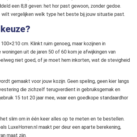
ddeld een 8,8 geven: het hor past gewoon, zonder gedoe.
e wilt vergelijken welk type het beste bij jouw situatie past.
 keuze?
100×210 cm. Klinkt ruim genoeg, maar kozijnen in
 woningen uit de jaren 50 of 60 kom je afwijkingen van
lweg niet goed, of je moet hem inkorten, wat de stevigheid
rdt gemaakt voor jouw kozijn. Geen speling, geen kier langs
vestering die zichzelf terugverdient in gebruiksgemak en
gebruik 15 tot 20 jaar mee, waar een goedkope standaardhor
 het slim om in één keer alles op te meten en te bestellen.
oals LuxeHorren.nl maakt per deur een aparte berekening,
an maat zijn.