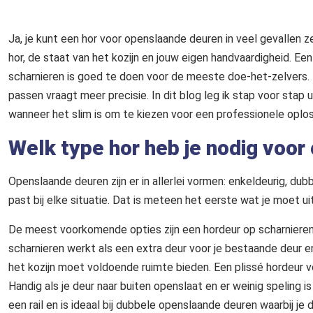
Ja, je kunt een hor voor openslaande deuren in veel gevallen z
hor, de staat van het kozijn en jouw eigen handvaardigheid. E
scharnieren is goed te doen voor de meeste doe-het-zelvers.
passen vraagt meer precisie. In dit blog leg ik stap voor stap 
wanneer het slim is om te kiezen voor een professionele oplos
Welk type hor heb je nodig voo
Openslaande deuren zijn er in allerlei vormen: enkeldeurig, dubb
past bij elke situatie. Dat is meteen het eerste wat je moet 
De meest voorkomende opties zijn een hordeur op scharnieren,
scharnieren werkt als een extra deur voor je bestaande deur en
het kozijn moet voldoende ruimte bieden. Een plissé hordeur 
Handig als je deur naar buiten openslaat en er weinig speling is
een rail en is ideaal bij dubbele openslaande deuren waarbij je 