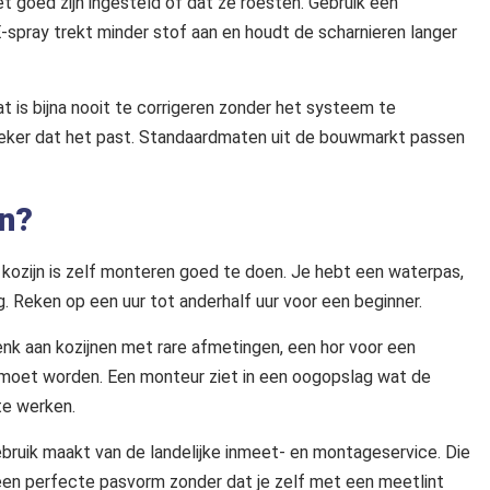
et goed zijn ingesteld of dat ze roesten. Gebruik een
pray trekt minder stof aan en houdt de scharnieren langer
Dat is bijna nooit te corrigeren zonder het systeem te
zeker dat het past. Standaardmaten uit de bouwmarkt passen
en?
 kozijn is zelf monteren goed te doen. Je hebt een waterpas,
. Reken op een uur tot anderhalf uur voor een beginner.
nk aan kozijnen met rare afmetingen, een hor voor een
rd moet worden. Een monteur ziet in een oogopslag wat de
te werken.
gebruik maakt van de landelijke inmeet- en montageservice. Die
r een perfecte pasvorm zonder dat je zelf met een meetlint