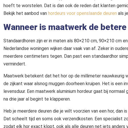
hoeft te worstelen. Dat is dan ook de reden dat klanten gemi
Bekijk het aanbod van
hordeurs voor openslaande deuren
als j
Wanneer is maatwerk de betere
Standaardhoren zijn er in maten als 80×210 cm, 90×210 cm en 
Nederlandse woningen wijken daar vaak van af. Zeker in oudere
meerdere centimeters tegen. Dan past een standaardhor simpe
vermindert.
Maatwerk betekent dat het hor op de millimeter nauwkeurig wo
de zijkant waar alsnog muggen doorheen kruipen. Het is een in
levensduur. Een maatwerk aluminium hordeur gaat bij normaal 
na drie jaar al begint te klapperen.
Heb je meerdere deuren die je wilt voorzien van een hor, dan is
Dat scheelt tijd en soms ook verzendkosten. Een specialist z
zodat elk hor exact klopt, ook als alle deuren net iets anders v