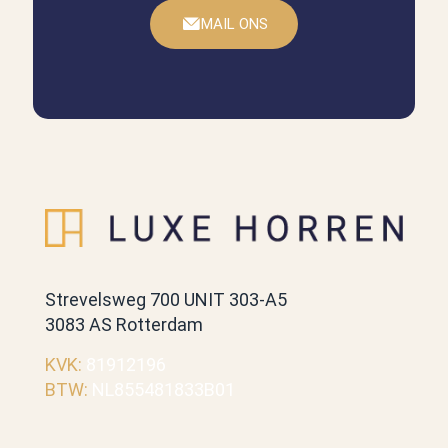
MAIL ONS
Strevelsweg 700 UNIT 303-A5
3083 AS Rotterdam
KVK:
81912196
BTW:
NL855481833B01