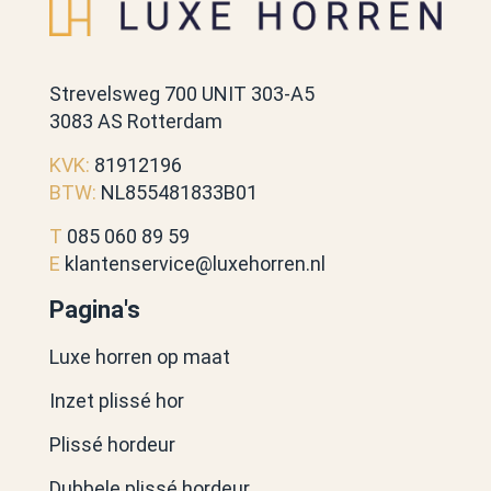
Strevelsweg 700 UNIT 303-A5
3083 AS Rotterdam
KVK:
81912196
BTW:
NL855481833B01
T
085 060 89 59
E
klantenservice@luxehorren.nl
Pagina's
Luxe horren op maat
Inzet plissé hor
Plissé hordeur
Dubbele plissé hordeur