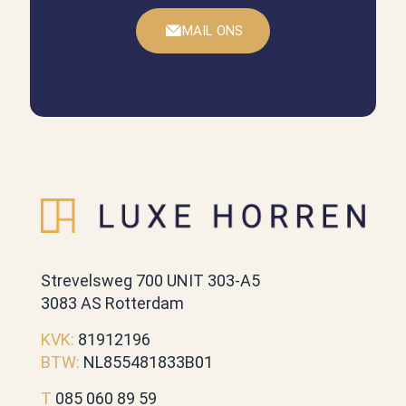
MAIL ONS
Strevelsweg 700 UNIT 303-A5
3083 AS Rotterdam
KVK:
81912196
BTW:
NL855481833B01
T
085 060 89 59