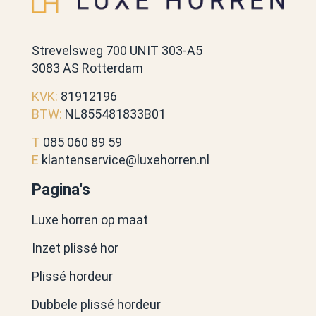
Strevelsweg 700 UNIT 303-A5
3083 AS Rotterdam
KVK:
81912196
BTW:
NL855481833B01
T
085 060 89 59
E
klantenservice@luxehorren.nl
Pagina's
Luxe horren op maat
Inzet plissé hor
Plissé hordeur
Dubbele plissé hordeur