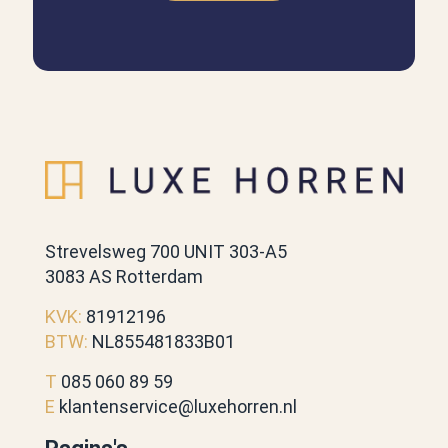
Strevelsweg 700 UNIT 303-A5
3083 AS Rotterdam
KVK:
81912196
BTW:
NL855481833B01
T
085 060 89 59
E
klantenservice@luxehorren.nl